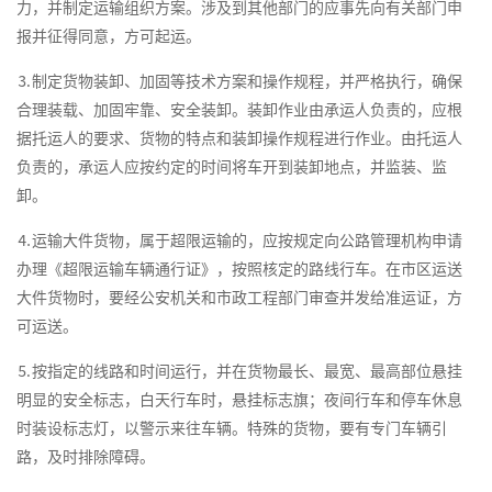
力，并制定运输组织方案。涉及到其他部门的应事先向有关部门申
报并征得同意，方可起运。
⒊制定货物装卸、加固等技术方案和操作规程，并严格执行，确保
合理装载、加固牢靠、安全装卸。装卸作业由承运人负责的，应根
据托运人的要求、货物的特点和装卸操作规程进行作业。由托运人
负责的，承运人应按约定的时间将车开到装卸地点，并监装、监
卸。
⒋运输大件货物，属于超限运输的，应按规定向公路管理机构申请
办理《超限运输车辆通行证》，按照核定的路线行车。在市区运送
大件货物时，要经公安机关和市政工程部门审查并发给准运证，方
可运送。
⒌按指定的线路和时间运行，并在货物最长、最宽、最高部位悬挂
明显的安全标志，白天行车时，悬挂标志旗；夜间行车和停车休息
时装设标志灯，以警示来往车辆。特殊的货物，要有专门车辆引
路，及时排除障碍。