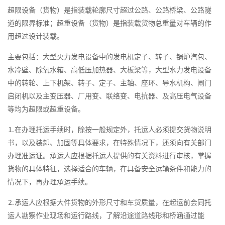
超限设备（货物）是指装载轮廓尺寸超过公路、公路桥梁、公路隧
道的限界标准；超重设备（货物）是指装载货物总重量对车辆的作
用超过设计装载。
主要包括：大型火力发电设备中的发电机定子、转子、锅炉汽包、
水冷壁、除氧水箱、高低压加热器、大板梁等，大型水力发电设备
中的转轮、上下机架、转子、定子、主轴、座环、导水机构、闸门
启闭机以及主变压器、厂用变、联络变、电抗器、及高压电气设备
等均为超限或超重设备。
⒈在办理托运手续时，除按一般规定外，托运人必须提交货物说明
书，以及装卸、加固等具体要求，在特殊情况下，还须向有关部门
办理准运证。承运人应根据托运人提供的有关资料进行审核，掌握
货物的具体特征，选择适合的车辆，在具备安全运输条件和能力的
情况下，再办理承运手续。
⒉承运人应根据大件货物的外形尺寸和车货质量，在起运前会同托
运人勘察作业现场和运行路线，了解沿途道路线形和桥涵通过能